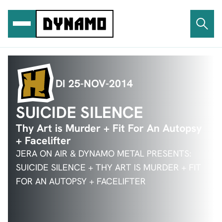
Ga
naar
de
inhoud
DI 25-NOV-2014
SUICIDE SILENCE
Thy Art is Murder + Fit For An Autopsy
+ Facelifter
JERA ON AIR & DYNAMO METAL PRESENTS:
SUICIDE SILENCE + THY ART IS MURDER + FIT
FOR AN AUTOPSY + FACELIFTER