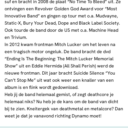
suf en bracht in 2008 de plaat “No Time To Bleed” uit. Ze
ontvingen een Revolver Golden God Award voor “Most
Innovative Band” en gingen op tour met o.a. Mudvayne,
Static-X, Bury Your Dead, Dope and Black Label Society.
Ook tourde de band door de US met o.a. Machine Head
en Trivium.
In 2012 kwam frontman Mitch Lucker om het leven na
een tragisch motor ongeluk. De band bracht de dvd
“Ending Is The Beginning: The Mitch Lucker Memorial
Show” uit en Eddie Hermida (All Shall Perish) werd de
nieuwe frontman. Dit jaar bracht Suicide Silence “You
Can’t Stop Me” uit wat ook weer een knaller van een
album is en flink wordt gedownload.
Heb jij de band helemaal gemist, of zegt deathcore je
helemaal niks? Nu heb je de kans om de band van dicht
bij te zien. Kneitergek van deathmetal en metalcore? Dan
weet je dat je vanavond richting Dynamo moet!