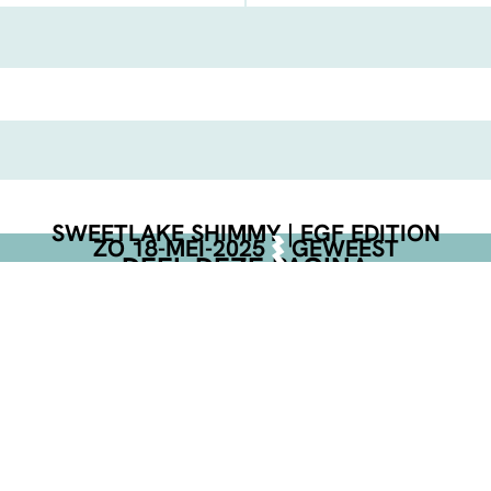
FACEBOOK
TELEGRAM
WHATSA
SWEETLAKE SHIMMY | EGF EDITION
ZO 18-MEI-2025
GEWEEST
DEEL DEZE PAGINA
Facebook
Telegram
Twitter
WhatsApp
E-mail
LinkedIn
NET BEVESTIGD
VR 11-SEP-2026
MAINSTAGE
€ 7,-
MWAH GAMING PUBQUIZ