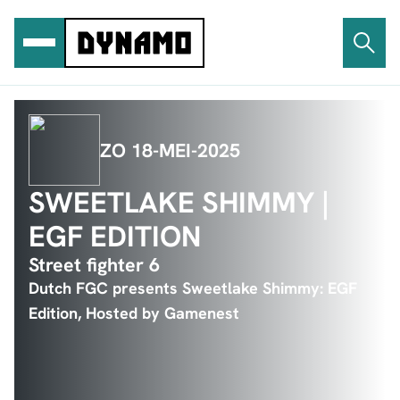
Ga
naar
de
inhoud
ZO 18-MEI-2025
SWEETLAKE SHIMMY |
EGF EDITION
Street fighter 6
Dutch FGC presents Sweetlake Shimmy: EGF
Edition, Hosted by Gamenest