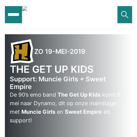
Ga
naar
de
inhoud
ZO 19-MEI-2019
THE GET UP KIDS
Support: Muncie Girls + Sweet
Empire
De 90’s emo band
The Get Up Kids
komt 8
mei naar Dynamo, dit op onze mainstage
met
Muncie Girls
en
Sweet Empire
als
support!