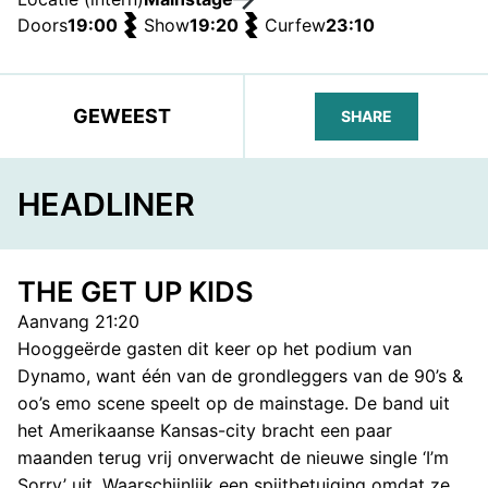
Doors
19:00
Show
19:20
Curfew
23:10
GEWEEST
SHARE
FACEBOOK
TELEGRAM
WHATS
HEADLINER
THE GET UP KIDS
Aanvang 21:20
Hooggeërde gasten dit keer op het podium van
Dynamo, want één van de grondleggers van de 90’s &
oo’s emo scene speelt op de mainstage. De band uit
het Amerikaanse Kansas-city bracht een paar
maanden terug vrij onverwacht de nieuwe single ‘I’m
Sorry’ uit. Waarschijnlijk een spijtbetuiging omdat ze