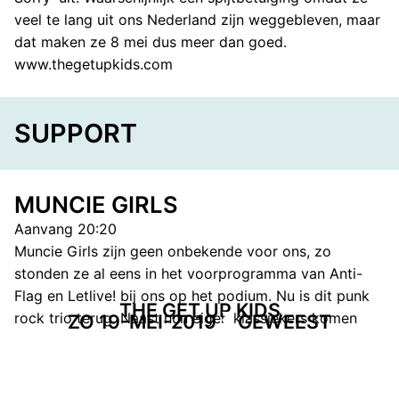
veel te lang uit ons Nederland zijn weggebleven, maar
dat maken ze 8 mei dus meer dan goed.
www.thegetupkids.com
SUPPORT
MUNCIE GIRLS
Aanvang 20:20
Muncie Girls zijn geen onbekende voor ons, zo
stonden ze al eens in het voorprogramma van Anti-
Flag en Letlive! bij ons op het podium. Nu is dit punk
THE GET UP KIDS
rock trio terug. Naast hun eigen klassiekers komen
ZO 19-MEI-2019
GEWEEST
gegarandeerd ook nummers van de nieuwe plaat
‘Fixed Ideals’ voorbij.
www.munciegirls.co.uk