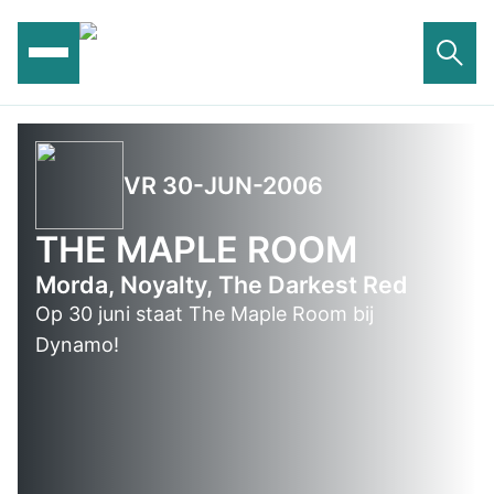
Ga
naar
de
inhoud
VR 30-JUN-2006
THE MAPLE ROOM
Morda, Noyalty, The Darkest Red
Op 30 juni staat The Maple Room bij
Dynamo!