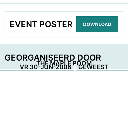
EVENT POSTER
DOWNLOAD
GEORGANISEERD DOOR
THE MAPLE ROOM
VR 30-JUN-2006
GEWEEST
DEEL DEZE PAGINA
Facebook
Telegram
Twitter
WhatsApp
E-mail
LinkedIn
NET BEVESTIGD