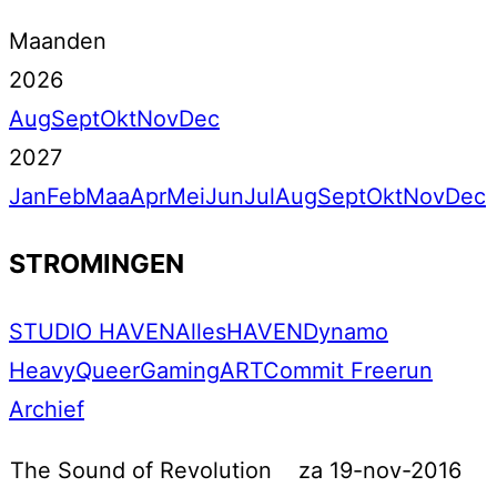
Maanden
2026
Aug
Sept
Okt
Nov
Dec
2027
Jan
Feb
Maa
Apr
Mei
Jun
Jul
Aug
Sept
Okt
Nov
Dec
STROMINGEN
STUDIO HAVEN
Alles
HAVEN
Dynamo
Heavy
Queer
Gaming
ART
Commit Freerun
Archief
The Sound of Revolution
za 19-nov-2016