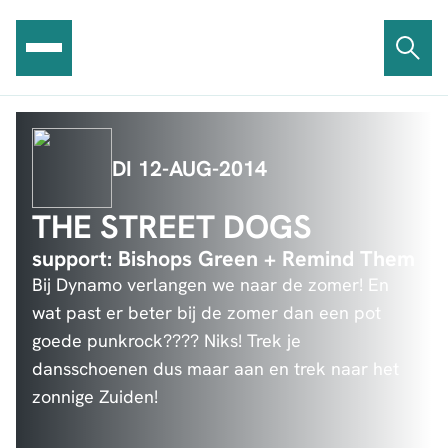
Ga
naar
de
inhoud
DI 12-AUG-2014
THE STREET DOGS
support: Bishops Green + Remind Them
Bij Dynamo verlangen we naar de zomer! En
wat past er beter bij de zomer dan een pot
goede punkrock???? Niks! Trek je
dansschoenen dus maar aan en trek naar het
zonnige Zuiden!