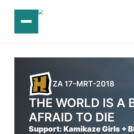
Ga
naar
de
inhoud
ZA 17-MRT-2018
THE WORLD IS A 
AFRAID TO DIE
Support: Kamikaze Girls + B