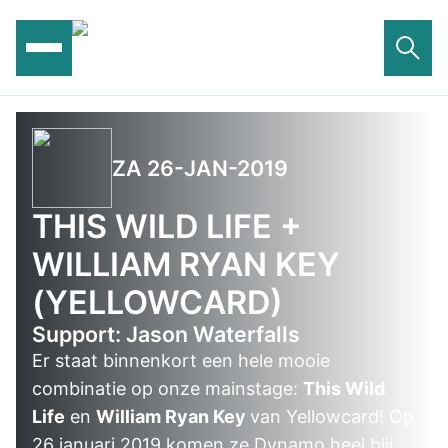
Ga
naar
de
inhoud
ZA 26-JAN-2019
THIS WILD LIFE +
WILLIAM RYAN KEY
(YELLOWCARD)
Support: Jason Waterfalls
Er staat binnenkort een hele mooie
combinatie op onze mainstage:
This Wild
Life
en
William Ryan Key
van Yellowcard! Op
26 januari 2019 komen ze Dynamo heel blij