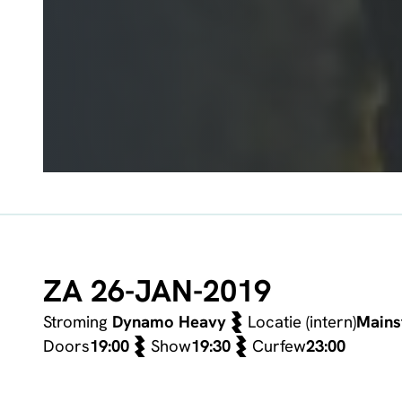
ZA 26-JAN-2019
Stroming
Dynamo Heavy
Locatie (intern)
Mains
Doors
19:00
Show
19:30
Curfew
23:00