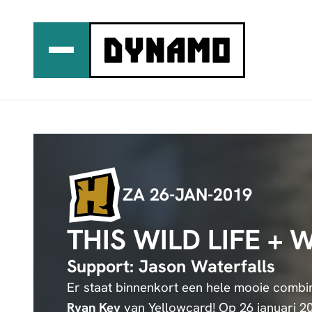
Ga
naar
de
inhoud
ZA 26-JAN-2019
THIS WILD LIFE +
Support: Jason Waterfalls
Er staat binnenkort een hele mooie combi
Ryan Key
van Yellowcard! Op 26 januari 