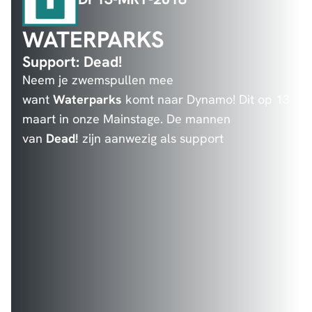
WATERPARKS
Support: Dead!
Neem je zwemspullen mee
want
Waterparks
komt naar Dynamo! Dit op 13
maart in onze Mainstage. De mannen
van
Dead!
zijn aanwezig als support