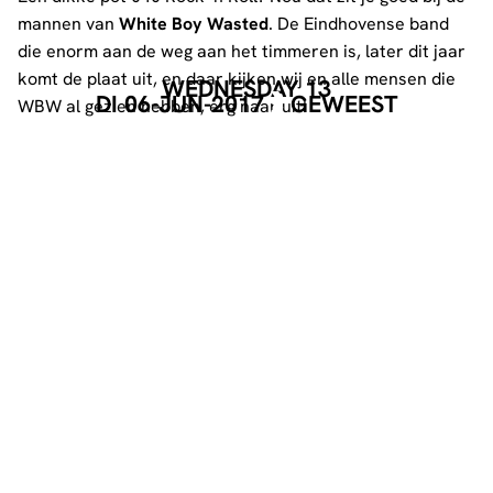
mannen van
White Boy Wasted
. De Eindhovense band
die enorm aan de weg aan het timmeren is, later dit jaar
komt de plaat uit, en daar kijken wij en alle mensen die
WEDNESDAY 13
DI 06-JUN-2017
GEWEEST
WBW al gezien hebben, erg naar uit!
www.facebook.com/whiteboywastedofficial
EVENT POSTER
DOWNLOAD
GEORGANISEERD DOOR