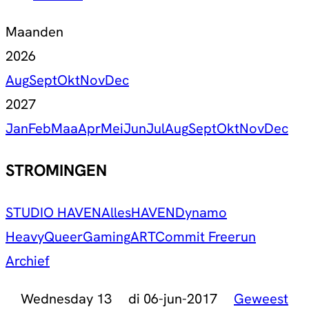
Maanden
2026
Aug
Sept
Okt
Nov
Dec
2027
Jan
Feb
Maa
Apr
Mei
Jun
Jul
Aug
Sept
Okt
Nov
Dec
STROMINGEN
STUDIO HAVEN
Alles
HAVEN
Dynamo
Heavy
Queer
Gaming
ART
Commit Freerun
Archief
Wednesday 13
di 06-jun-2017
Geweest