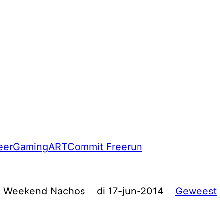
eer
Gaming
ART
Commit Freerun
Weekend Nachos
di 17-jun-2014
Geweest