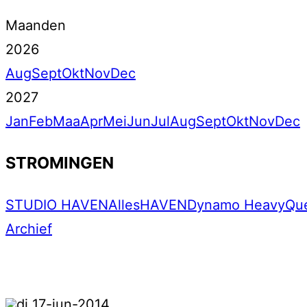
Maanden
2026
Aug
Sept
Okt
Nov
Dec
2027
Jan
Feb
Maa
Apr
Mei
Jun
Jul
Aug
Sept
Okt
Nov
Dec
STROMINGEN
STUDIO HAVEN
Alles
HAVEN
Dynamo Heavy
Qu
Archief
di 17-jun-2014