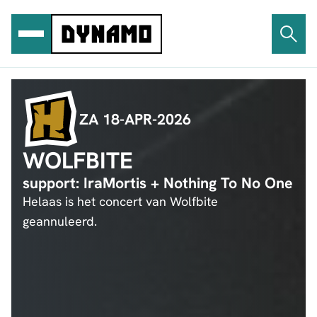
Ga
naar
de
inhoud
ZA 18-APR-2026
WOLFBITE
support: IraMortis + Nothing To No One
Helaas is het concert van Wolfbite
geannuleerd.