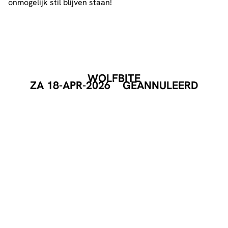
onmogelijk stil blijven staan!
WOLFBITE
ZA 18-APR-2026
GEANNULEERD
NOTHING TO NO ONE
De 6-koppige band Nothing To No One uit België komt de
Basement opwarmen. De muziek bestaat uit een mix van
snelle hardcore en zware beatdown-riffs. Twee
vocalisten spuwen woede, haat en pijn uit over het
publiek.