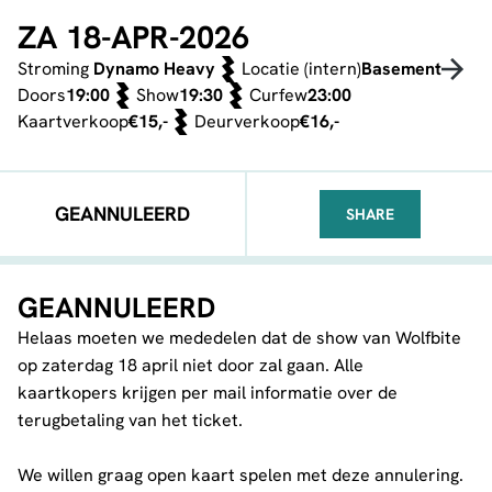
ZA 18-APR-2026
Stroming
Dynamo Heavy
Locatie (intern)
Basement
Doors
19:00
Show
19:30
Curfew
23:00
Kaartverkoop
€15,-
Deurverkoop
€16,-
GEANNULEERD
SHARE
FACEBOOK
TELEGRAM
WHATSA
GEANNULEERD
Helaas moeten we mededelen dat de show van Wolfbite
op zaterdag 18 april niet door zal gaan. Alle
kaartkopers krijgen per mail informatie over de
terugbetaling van het ticket.
We willen graag open kaart spelen met deze annulering.