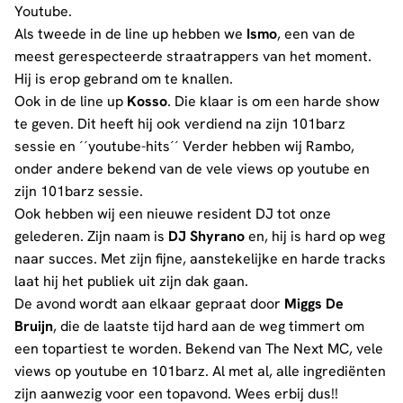
Youtube.
Als tweede in de line up hebben we
Ismo
, een van de
meest gerespecteerde straatrappers van het moment.
Hij is erop gebrand om te knallen.
Ook in de line up
Kosso
. Die klaar is om een harde show
te geven. Dit heeft hij ook verdiend na zijn 101barz
sessie en ´´youtube-hits´´ Verder hebben wij Rambo,
onder andere bekend van de vele views op youtube en
zijn 101barz sessie.
Ook hebben wij een nieuwe resident DJ tot onze
gelederen. Zijn naam is
DJ Shyrano
en, hij is hard op weg
naar succes. Met zijn fijne, aanstekelijke en harde tracks
laat hij het publiek uit zijn dak gaan.
De avond wordt aan elkaar gepraat door
Miggs De
Bruijn
, die de laatste tijd hard aan de weg timmert om
een topartiest te worden. Bekend van The Next MC, vele
views op youtube en 101barz. Al met al, alle ingrediënten
zijn aanwezig voor een topavond. Wees erbij dus!!