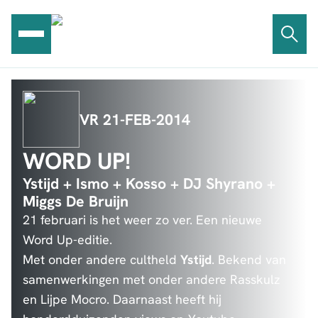
Ga
naar
de
inhoud
VR 21-FEB-2014
WORD UP!
Ystijd + Ismo + Kosso + DJ Shyrano +
Miggs De Bruijn
21 februari is het weer zo ver. Een nieuwe
Word Up-editie.
Met onder andere cultheld
Ystijd
. Bekend van
samenwerkingen met onder andere Rasskulz
en Lijpe Mocro. Daarnaast heeft hij