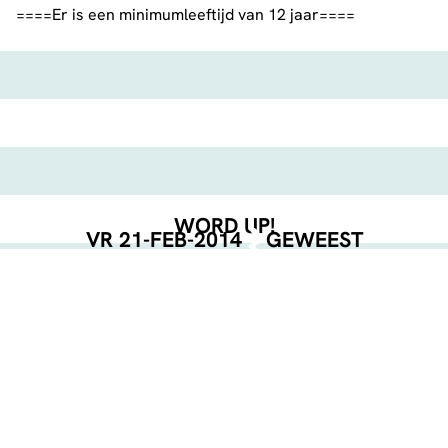
====Er is een minimumleeftijd van 12 jaar====
WORD UP!
VR 21-FEB-2014
GEWEEST
EVENT POSTER
DOWNLOAD
GEORGANISEERD DOOR