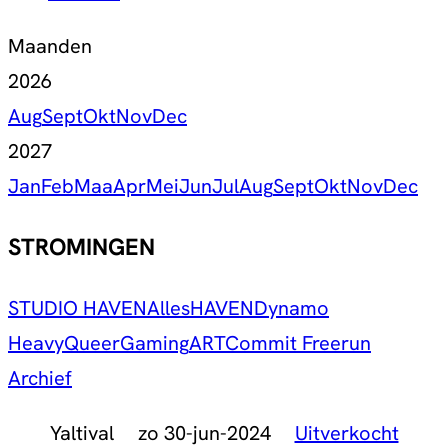
Maanden
2026
Aug
Sept
Okt
Nov
Dec
2027
Jan
Feb
Maa
Apr
Mei
Jun
Jul
Aug
Sept
Okt
Nov
Dec
STROMINGEN
STUDIO HAVEN
Alles
HAVEN
Dynamo
Heavy
Queer
Gaming
ART
Commit Freerun
Archief
Yaltival
zo 30-jun-2024
Uitverkocht