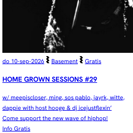
do 10-sep-2026
Basement
Gratis
HOME GROWN SESSIONS #29
w/ meepiscloser, ming, sos pablo, jayrk, witte,
dappie with host hooge & dj icejustflexin’
Come support the new wave of hiphop!
Info
Gratis