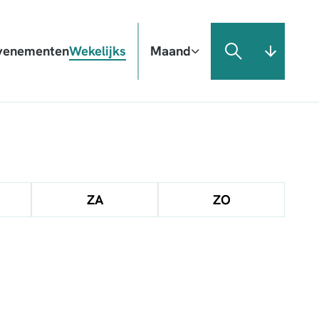
venementen
Wekelijks
Maand
ZA
ZO