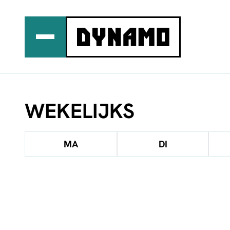
Ga
naar
de
inhoud
WEKELIJKS
MA
DI