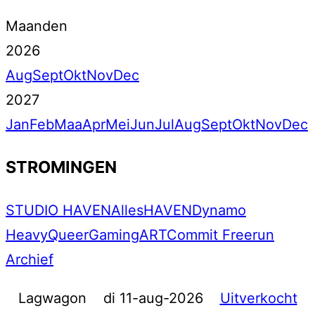
Maanden
2026
Aug
Sept
Okt
Nov
Dec
2027
Jan
Feb
Maa
Apr
Mei
Jun
Jul
Aug
Sept
Okt
Nov
Dec
STROMINGEN
STUDIO HAVEN
Alles
HAVEN
Dynamo
Heavy
Queer
Gaming
ART
Commit Freerun
Archief
Lagwagon
di 11-aug-2026
Uitverkocht